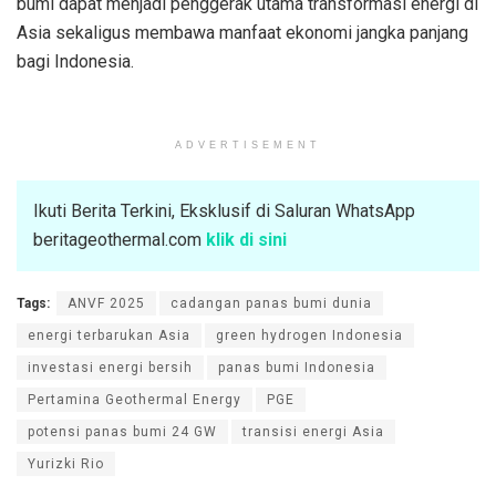
bumi dapat menjadi penggerak utama transformasi energi di
Asia sekaligus membawa manfaat ekonomi jangka panjang
bagi Indonesia.
ADVERTISEMENT
Ikuti Berita Terkini, Eksklusif di Saluran WhatsApp
beritageothermal.com
klik di sini
Tags:
ANVF 2025
cadangan panas bumi dunia
energi terbarukan Asia
green hydrogen Indonesia
investasi energi bersih
panas bumi Indonesia
Pertamina Geothermal Energy
PGE
potensi panas bumi 24 GW
transisi energi Asia
Yurizki Rio