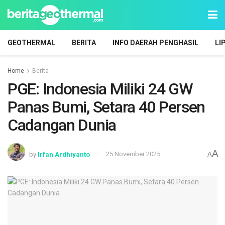
GEOTHERMAL
BERITA
INFO DAERAH PENGHASIL
LI
Home
Berita
PGE: Indonesia Miliki 24 GW
Panas Bumi, Setara 40 Persen
Cadangan Dunia
A
by
Irfan Ardhiyanto
25 November 2025
A