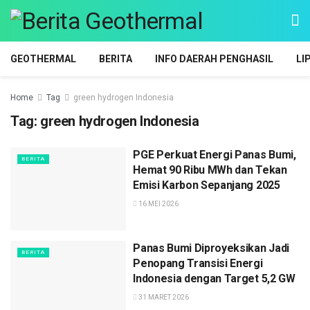
GEOTHERMAL
BERITA
INFO DAERAH PENGHASIL
LI
Home
Tag
green hydrogen Indonesia
Tag:
green hydrogen Indonesia
PGE Perkuat Energi Panas Bumi,
BERITA
Hemat 90 Ribu MWh dan Tekan
Emisi Karbon Sepanjang 2025
16 MEI 2026
Panas Bumi Diproyeksikan Jadi
BERITA
Penopang Transisi Energi
Indonesia dengan Target 5,2 GW
31 MARET 2026