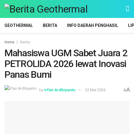
GEOTHERMAL
BERITA
INFO DAERAH PENGHASIL
LI
Home
Berita
Mahasiswa UGM Sabet Juara 2
PETROLIDA 2026 lewat Inovasi
Panas Bumi
A
by
Irfan Ardhiyanto
22 Mei 2026
A