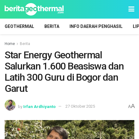
GEOTHERMAL
BERITA
INFO DAERAH PENGHASIL
LI
Home
Berita
Star Energy Geothermal
Salurkan 1.600 Beasiswa dan
Latih 300 Guru di Bogor dan
Garut
A
by
Irfan Ardhiyanto
27 Oktober 2025
A