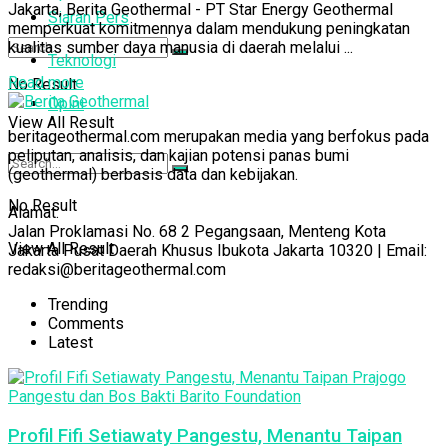
Jakarta, Berita Geothermal - PT Star Energy Geothermal
Siaran Pers
memperkuat komitmennya dalam mendukung peningkatan
kualitas sumber daya manusia di daerah melalui ...
Teknologi
Read more
No Result
Opini
View All Result
beritageothermal.com merupakan media yang berfokus pada
peliputan, analisis, dan kajian potensi panas bumi
(geothermal) berbasis data dan kebijakan.
No Result
Alamat:
Jalan Proklamasi No. 68 2 Pegangsaan, Menteng Kota
View All Result
Jakarta Pusat Daerah Khusus Ibukota Jakarta 10320 | Email:
redaksi@beritageothermal.com
Trending
Comments
Latest
Profil Fifi Setiawaty Pangestu, Menantu Taipan