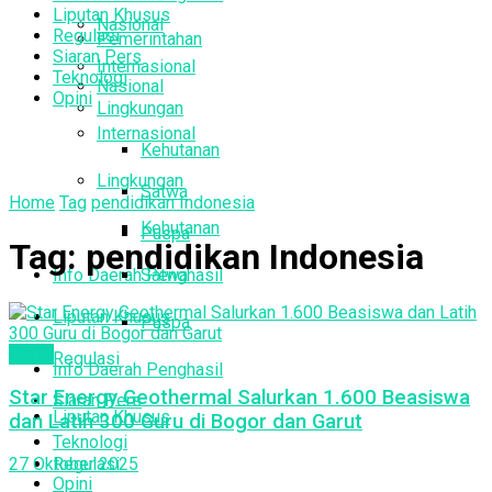
Liputan Khusus
Nasional
Regulasi
Pemerintahan
Siaran Pers
Internasional
Teknologi
Nasional
Opini
Lingkungan
Internasional
Kehutanan
Lingkungan
Satwa
Home
Tag
pendidikan Indonesia
Kehutanan
Puspa
Tag:
pendidikan Indonesia
Info Daerah Penghasil
Satwa
Liputan Khusus
Puspa
Berita
Regulasi
Info Daerah Penghasil
Star Energy Geothermal Salurkan 1.600 Beasiswa
Siaran Pers
Liputan Khusus
dan Latih 300 Guru di Bogor dan Garut
Teknologi
Regulasi
27 Oktober 2025
Opini