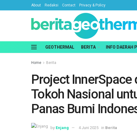
About
Redaksi
Contact
Privacy & Policy
GEOTHERMAL
BERITA
INFO DAERAH 
Home
Berita
Project InnerSpace
Tokoh Nasional unt
Panas Bumi Indone
by
Enjang
4 Juni 2025
in
Berita