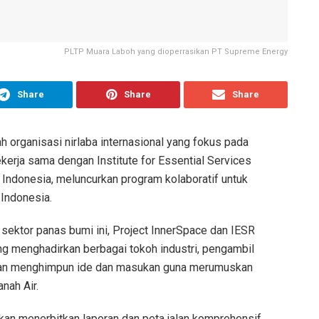
PLTP Muara Laboh yang dioperrasikan PT Supreme Energy
Share
Share
Share
 organisasi nirlaba internasional yang fokus pada
erja sama dengan Institute for Essential Services
 Indonesia, meluncurkan program kolaboratif untuk
Indonesia.
ktor panas bumi ini, Project InnerSpace dan IESR
ng menghadirkan berbagai tokoh industri, pengambil
tujuan menghimpun ide dan masukan guna merumuskan
nah Air.
akan menerbitkan laporan dan peta jalan komprehensif