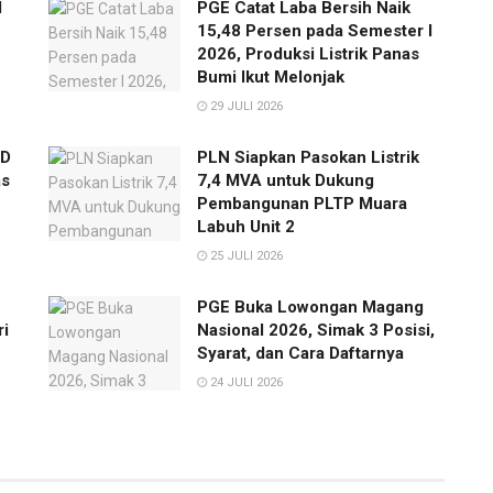
l
PGE Catat Laba Bersih Naik
15,48 Persen pada Semester I
2026, Produksi Listrik Panas
Bumi Ikut Melonjak
29 JULI 2026
SD
PLN Siapkan Pasokan Listrik
as
7,4 MVA untuk Dukung
Pembangunan PLTP Muara
Labuh Unit 2
25 JULI 2026
PGE Buka Lowongan Magang
ri
Nasional 2026, Simak 3 Posisi,
Syarat, dan Cara Daftarnya
24 JULI 2026