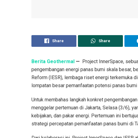
Share
Share
Berita Geothermal
—
Project InnerSpace, sebuah
pengembangan energi panas bumi skala besar, bek
Reform (IESR), lembaga riset energi terkemuka di
lompatan besar pemanfaatan potensi panas bumi 
Untuk membahas langkah konkret pengembangan se
menggelar pertemuan di Jakarta, Selasa (3/6), ya
kebijakan, dan pakar energi. Pertemuan ini ber
strategi percepatan pemanfaatan panas bumi di Ta
Dari kolaborasi ini, Project InnerSpace dan IESR 