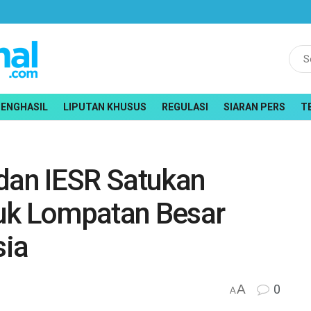
PENGHASIL
LIPUTAN KHUSUS
REGULASI
SIARAN PERS
T
 dan IESR Satukan
uk Lompatan Besar
sia
A
0
A