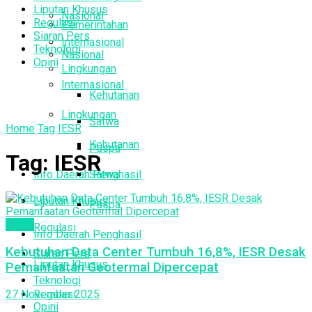
Liputan Khusus
Nasional
Regulasi
Pemerintahan
Siaran Pers
Internasional
Teknologi
Nasional
Opini
Lingkungan
Internasional
Kehutanan
Lingkungan
Satwa
Home
Tag
IESR
Kehutanan
Puspa
Tag:
IESR
Info Daerah Penghasil
Satwa
Liputan Khusus
Puspa
Berita
Regulasi
Info Daerah Penghasil
Kebutuhan Data Center Tumbuh 16,8%, IESR Desak
Siaran Pers
Liputan Khusus
Pemanfaatan Geotermal Dipercepat
Teknologi
Regulasi
27 November 2025
Opini