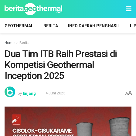
GEOTHERMAL
BERITA
INFO DAERAH PENGHASIL
LI
Home
Berita
Dua Tim ITB Raih Prestasi di
Kompetisi Geothermal
Inception 2025
A
by
Enjang
4 Juni 2025
A