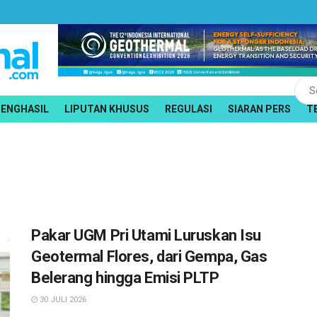
PENGHASIL
LIPUTAN KHUSUS
REGULASI
SIARAN PERS
T
Pakar UGM Pri Utami Luruskan Isu
Geotermal Flores, dari Gempa, Gas
Belerang hingga Emisi PLTP
30 JULI 2026