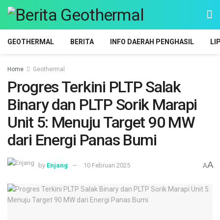
GEOTHERMAL
BERITA
INFO DAERAH PENGHASIL
LI
Home
Geothermal
Progres Terkini PLTP Salak
Binary dan PLTP Sorik Marapi
Unit 5: Menuju Target 90 MW
dari Energi Panas Bumi
A
by
Enjang
10 Februari 2025
A