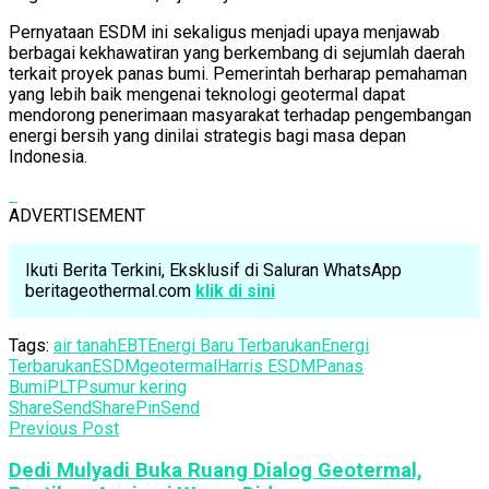
Pernyataan ESDM ini sekaligus menjadi upaya menjawab
berbagai kekhawatiran yang berkembang di sejumlah daerah
terkait proyek panas bumi. Pemerintah berharap pemahaman
yang lebih baik mengenai teknologi geotermal dapat
mendorong penerimaan masyarakat terhadap pengembangan
energi bersih yang dinilai strategis bagi masa depan
Indonesia.
ADVERTISEMENT
Ikuti Berita Terkini, Eksklusif di Saluran WhatsApp
beritageothermal.com
klik di sini
Tags:
air tanah
EBT
Energi Baru Terbarukan
Energi
Terbarukan
ESDM
geotermal
Harris ESDM
Panas
Bumi
PLTP
sumur kering
Share
Send
Share
Pin
Send
Previous Post
Dedi Mulyadi Buka Ruang Dialog Geotermal,