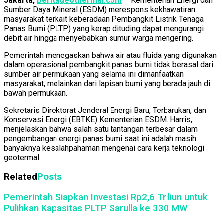
Jakarta,
Beritageothermal.com
–
Kementerian Energi dan
Sumber Daya Mineral (ESDM) merespons kekhawatiran
masyarakat terkait keberadaan Pembangkit Listrik Tenaga
Panas Bumi (PLTP) yang kerap dituding dapat mengurangi
debit air hingga menyebabkan sumur warga mengering.
Pemerintah menegaskan bahwa air atau fluida yang digunakan
dalam operasional pembangkit panas bumi tidak berasal dari
sumber air permukaan yang selama ini dimanfaatkan
masyarakat, melainkan dari lapisan bumi yang berada jauh di
bawah permukaan.
Sekretaris Direktorat Jenderal Energi Baru, Terbarukan, dan
Konservasi Energi (EBTKE) Kementerian ESDM, Harris,
menjelaskan bahwa salah satu tantangan terbesar dalam
pengembangan energi panas bumi saat ini adalah masih
banyaknya kesalahpahaman mengenai cara kerja teknologi
geotermal.
Related
Posts
Pemerintah Siapkan Investasi Rp2,6 Triliun untuk
Pulihkan Kapasitas PLTP Sarulla ke 330 MW