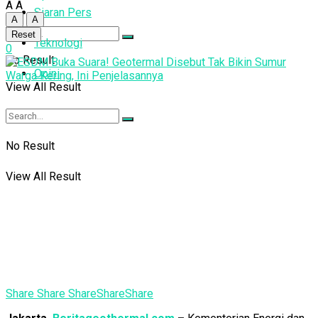
A
A
Siaran Pers
A
A
Reset
Teknologi
0
No Result
Opini
View All Result
No Result
View All Result
Share
Share
Share
Share
Share