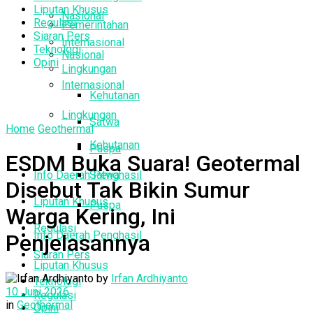
Liputan Khusus
Nasional
Regulasi
Pemerintahan
Siaran Pers
Internasional
Teknologi
Nasional
Opini
Lingkungan
Internasional
Kehutanan
Lingkungan
Satwa
Home
Geothermal
Kehutanan
Puspa
ESDM Buka Suara! Geotermal
Info Daerah Penghasil
Satwa
Disebut Tak Bikin Sumur
Liputan Khusus
Puspa
Warga Kering, Ini
Regulasi
Info Daerah Penghasil
Penjelasannya
Siaran Pers
Liputan Khusus
by
Irfan Ardhiyanto
Teknologi
10 Juni 2026
Regulasi
in
Geothermal
Opini