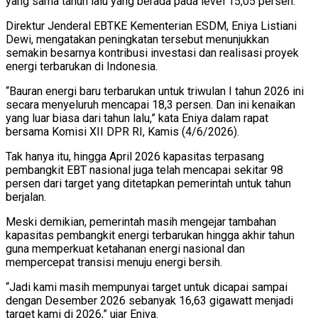
yang sama tahun lalu yang berada pada level 15,05 persen.
Direktur Jenderal EBTKE Kementerian ESDM, Eniya Listiani
Dewi, mengatakan peningkatan tersebut menunjukkan
semakin besarnya kontribusi investasi dan realisasi proyek
energi terbarukan di Indonesia.
“Bauran energi baru terbarukan untuk triwulan I tahun 2026 ini
secara menyeluruh mencapai 18,3 persen. Dan ini kenaikan
yang luar biasa dari tahun lalu,” kata Eniya dalam rapat
bersama Komisi XII DPR RI, Kamis (4/6/2026).
Tak hanya itu, hingga April 2026 kapasitas terpasang
pembangkit EBT nasional juga telah mencapai sekitar 98
persen dari target yang ditetapkan pemerintah untuk tahun
berjalan.
Meski demikian, pemerintah masih mengejar tambahan
kapasitas pembangkit energi terbarukan hingga akhir tahun
guna memperkuat ketahanan energi nasional dan
mempercepat transisi menuju energi bersih.
“Jadi kami masih mempunyai target untuk dicapai sampai
dengan Desember 2026 sebanyak 16,63 gigawatt menjadi
target kami di 2026,” ujar Eniya.