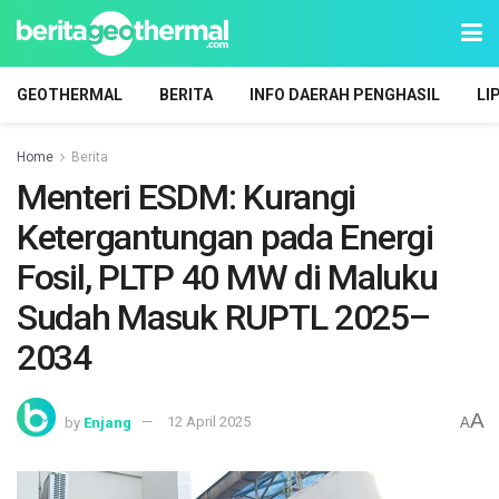
GEOTHERMAL
BERITA
INFO DAERAH PENGHASIL
LI
Home
Berita
Menteri ESDM: Kurangi
Ketergantungan pada Energi
Fosil, PLTP 40 MW di Maluku
Sudah Masuk RUPTL 2025–
2034
A
by
Enjang
12 April 2025
A