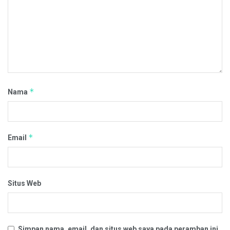
*
Nama
*
Email
Situs Web
Simpan nama, email, dan situs web saya pada peramban ini