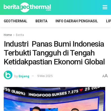
GEOTHERMAL
BERITA
INFO DAERAH PENGHASIL
LI
Home
Berita
Industri Panas Bumi Indonesia
Terbukti Tangguh di Tengah
Ketidakpastian Ekonomi Global
A
by
Enjang
9 Mei 2025
A