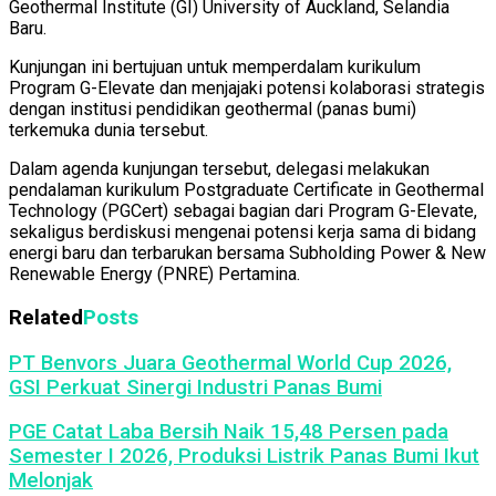
Geothermal Institute (GI) University of Auckland, Selandia
Baru.
Kunjungan ini bertujuan untuk memperdalam kurikulum
Program G-Elevate dan menjajaki potensi kolaborasi strategis
dengan institusi pendidikan geothermal (panas bumi)
terkemuka dunia tersebut.
Dalam agenda kunjungan tersebut, delegasi melakukan
pendalaman kurikulum Postgraduate Certificate in Geothermal
Technology (PGCert) sebagai bagian dari Program G-Elevate,
sekaligus berdiskusi mengenai potensi kerja sama di bidang
energi baru dan terbarukan bersama Subholding Power & New
Renewable Energy (PNRE) Pertamina.
Related
Posts
PT Benvors Juara Geothermal World Cup 2026,
GSI Perkuat Sinergi Industri Panas Bumi
PGE Catat Laba Bersih Naik 15,48 Persen pada
Semester I 2026, Produksi Listrik Panas Bumi Ikut
Melonjak