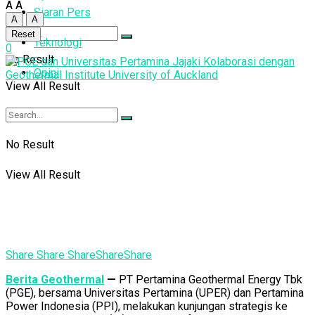
A
A
Siaran Pers
A
A
Reset
Teknologi
0
No Result
Opini
View All Result
No Result
View All Result
Share
Share
Share
Share
Share
Berita Geothermal
—
PT Pertamina Geothermal Energy Tbk
(PGE), bersama Universitas Pertamina (UPER) dan Pertamina
Power Indonesia (PPI), melakukan kunjungan strategis ke