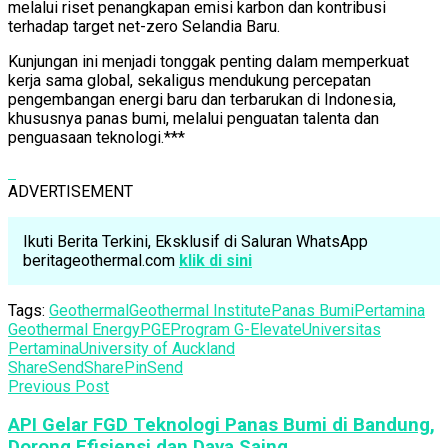
melalui riset penangkapan emisi karbon dan kontribusi
terhadap target net-zero Selandia Baru.
Kunjungan ini menjadi tonggak penting dalam memperkuat
kerja sama global, sekaligus mendukung percepatan
pengembangan energi baru dan terbarukan di Indonesia,
khususnya panas bumi, melalui penguatan talenta dan
penguasaan teknologi.***
ADVERTISEMENT
Ikuti Berita Terkini, Eksklusif di Saluran WhatsApp
beritageothermal.com
klik di sini
Tags:
Geothermal
Geothermal Institute
Panas Bumi
Pertamina
Geothermal Energy
PGE
Program G-Elevate
Universitas
Pertamina
University of Auckland
Share
Send
Share
Pin
Send
Previous Post
API Gelar FGD Teknologi Panas Bumi di Bandung,
Dorong Efisiensi dan Daya Saing