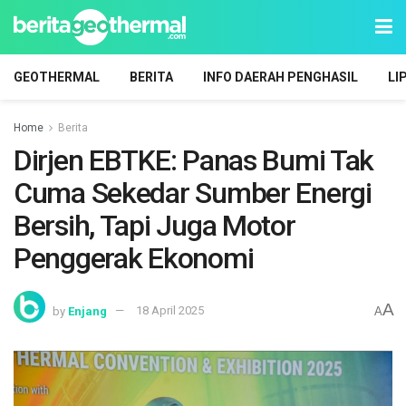
GEOTHERMAL
BERITA
INFO DAERAH PENGHASIL
LI
Home
Berita
Dirjen EBTKE: Panas Bumi Tak
Cuma Sekedar Sumber Energi
Bersih, Tapi Juga Motor
Penggerak Ekonomi
A
by
Enjang
18 April 2025
A