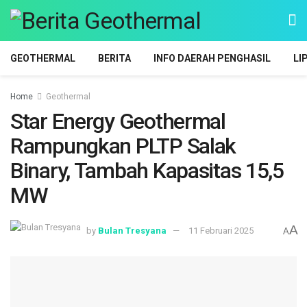
GEOTHERMAL
BERITA
INFO DAERAH PENGHASIL
LI
Home
Geothermal
Star Energy Geothermal
Rampungkan PLTP Salak
Binary, Tambah Kapasitas 15,5
MW
A
by
Bulan Tresyana
11 Februari 2025
A