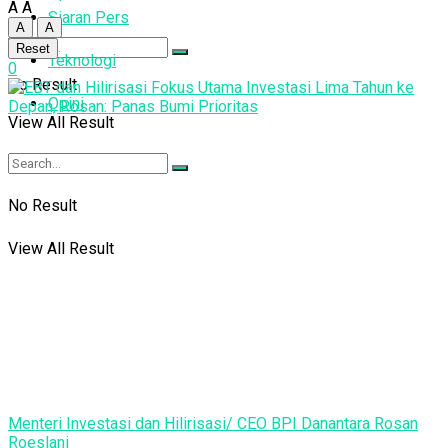
A
A
Siaran Pers
A
A
Reset
Teknologi
0
No Result
Opini
View All Result
No Result
View All Result
Menteri Investasi dan Hilirisasi/ CEO BPI Danantara Rosan
Roeslani