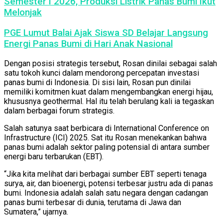
Semester I 2026, Produksi Listrik Panas Bumi Ikut
Melonjak
PGE Lumut Balai Ajak Siswa SD Belajar Langsung
Energi Panas Bumi di Hari Anak Nasional
Dengan posisi strategis tersebut, Rosan dinilai sebagai salah
satu tokoh kunci dalam mendorong percepatan investasi
panas bumi di Indonesia. Di sisi lain, Rosan pun dinilai
memiliki komitmen kuat dalam mengembangkan energi hijau,
khususnya geothermal. Hal itu telah berulang kali ia tegaskan
dalam berbagai forum strategis.
Salah satunya saat berbicara di International Conference on
Infrastructure (ICI) 2025. Sat itu Rosan menekankan bahwa
panas bumi adalah sektor paling potensial di antara sumber
energi baru terbarukan (EBT).
“Jika kita melihat dari berbagai sumber EBT seperti tenaga
surya, air, dan bioenergi, potensi terbesar justru ada di panas
bumi. Indonesia adalah salah satu negara dengan cadangan
panas bumi terbesar di dunia, terutama di Jawa dan
Sumatera,” ujarnya.