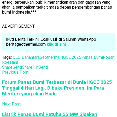
energi terbarukan, publik menantikan arah dan gagasan yang
akan ia sampaikan terkait masa depan pengembangan panas
bumi Indonesia.***
ADVERTISEMENT
Ikuti Berita Terkini, Eksklusif di Saluran WhatsApp
beritageothermal.com
klik di sini
Tags:
CEO Danantara
Geothermal
IIGCE 2025
Panas Bumi
Rosan
Roeslani
Share
Send
Share
Pin
Send
Previous Post
Forum Panas Bumi Terbesar di Dunia IIGCE 2025
Tinggal 4 Hari Lagi, Dibuka Presiden, Ini Para
Menteri yang akan Hadir
Next Post
Listrik Panas Bumi Patuha 55 MW Sisakan