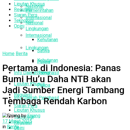
Liputan Khusus
Nasional
Regulasi
Pemerintahan
Siaran Pers
Internasional
Teknologi
Nasional
Opini
Lingkungan
Internasional
Kehutanan
Lingkungan
Satwa
Home
Berita
Kehutanan
Puspa
Pertama di Indonesia: Panas
Info Daerah Penghasil
Satwa
Bumi Hu’u Daha NTB akan
Liputan Khusus
Puspa
Jadi Sumber Energi Tambang
Regulasi
Info Daerah Penghasil
Tembaga Rendah Karbon
Siaran Pers
Liputan Khusus
by
Enjang
Teknologi
17 Maret 2025
Regulasi
in
Berita
Opini