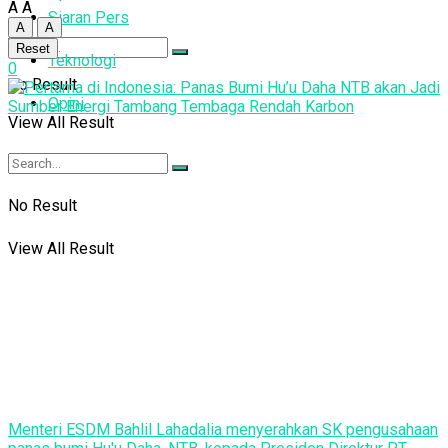
A
A
Siaran Pers
A
A
Reset
Teknologi
0
No Result
Opini
View All Result
No Result
View All Result
Menteri ESDM Bahlil Lahadalia menyerahkan SK pengusahaan