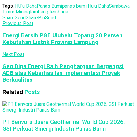
Tags:
HU'u Daha
Panas Bumi
panas bumi Hu'u Daha
Sumbawa
Timur Mining
tambang tembaga
Share
Send
Share
Pin
Send
Previous Post
Energi Bersih PGE Ulubelu Topang 20 Persen
Kebutuhan Listrik Provinsi Lampung
Next Post
Geo Dipa Energi Raih Penghargaan Bergengsi
ADB atas Keberhasilan Implementasi Proyek
Berkualitas
Related
Posts
PT Benvors Juara Geothermal World Cup 2026,
GSI Perkuat Sinergi Industri Panas Bumi