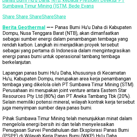
panas bumi Hu'u Daha, NTB, kepada Presiden Direktur PT
Sumbawa Timur Mining ()STM, Bede Evans
Share
Share
Share
Share
Share
Berita Geothermal
—
–
Panas Bumi Hu’u Daha di Kabupaten
Dompu, Nusa Tenggara Barat (NTB), akan dimanfaatkan
sebagai sumber energi dalam penambangan tembaga yang
rendah karbon. Langkah ini menjadikan proyek tersebut
sebagai yang pertama di Indonesia dalam mengintegrasikan
energi panas bumi untuk operasional tambang tembaga
berkelanjutan.
Lapangan panas bumi Hu’u Daha, khususnya di Kecamatan
Hu’u, Kabupaten Dompu, merupakan area kerja penambangan
tembaga yang dikelola oleh PT Sumbawa Timur Mining (STM).
Perusahaan ini merupakan joint venture antara Eastern Star
Resources Pty Ltd (80%) dan PT Aneka Tambang Tbk (20%).
Selain memiliki potensi mineral, wilayah kontrak kerja tersebut
juga menyimpan sumber daya panas bumi.
Pihak Sumbawa Timur Mining telah menunjukkan minat dalam
mengelola energi bersih ini dan telah menyelesaikan
Penugasan Survei Pendahuluan dan Eksplorasi Panas Bumi
(PSPE) di Wilayah Kerja Panas Bumi (WKP) Hu’u Daha.