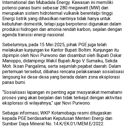
International dan Mubadala Energy. Kawasan ini memiliki
potensi panas bumi sebesar 280 megawatt (MW) dan
merupakan sistem hidrotermal vulkanik berentalpi tinggi.
Energi listrik yang dihasilkan nantinya tidak hanya untuk
kebutuhan domestik, tetapi juga berpotensi digunakan dalam
produksi hidrogen dan amonia rendah karbon, sejalan dengan
agenda transisi energi nasional.
Sebelumnya, pada 15 Mei 2025, pihak PGE juga telah
melakukan kunjungan ke Kantor Bupati Boltim. Kunjungan itu
dipimpin oleh Novi Purwono dan disambut oleh Bupati Oskar
Manoppo, didampingi Wakil Bupati Argo V. Sumaiku, Sekda
Moh. Iksan Pangalima, serta sejumlah pejabat daerah. Dalam
pertemuan tersebut, dibahas rencana pelaksanaan sosialisasi
langsung ke desa-desa yang berada dalam zona eksplorasi
panas bumi.
“Sosialisasi lapangan ini penting agar masyarakat memahami
proses yang akan berjalan dan tidak terkejut dengan aktivitas
eksplorasi di wilayahnya,” ujar Novi Purwono.
Sebagai informasi, WKP Kotamobagu resmi ditugaskan
kepada PGE berdasarkan Keputusan Menteri Energi dan
Sumber Daya Mineral No. 14.K/EK.01/MEM.E/2022.