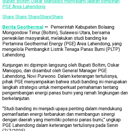
Bupati Boltim Oskar Manoppo menyalami jajaran pimpinan
PGE Area Lahendong
Share
Share
Share
Share
Share
Berita Geothermal
—
Pemerintah Kabupaten Bolaang
Mongondow Timur (Boltim), Sulawesi Utara, bersama
perwakilan masyarakat, melakukan studi banding ke
Pertamina Geothermal Energy (PGE) Area Lahendong, yang
mengelola Pembangkit Listrik Tenaga Panas Bumi (PLTP)
Lahendong.
Kunjungan ini dipimpin langsung oleh Bupati Boltim, Oskar
Manoppo, dan disambut oleh General Manager PGE
Lahendong, Novi Purwono. Dalam keterangan tertulisnya,
pihak PGE menyampaikan bahwa studi banding ini merupakan
langkah strategis untuk memperkuat pemahaman tentang
pengembangan energi panas bumi yang ramah lingkungan dan
berkelanjutan.
“Studi banding ini menjadi upaya penting dalam mendukung
pemanfaatan energi terbarukan dan membangun sinergi
dengan daerah yang memiliki potensi panas bumi,” ungkap
PGE Lahendong dalam keterangan tertulisnya pada Senin
(7/7/2025).