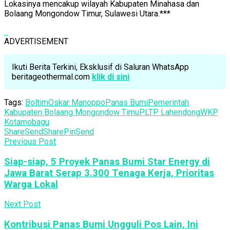
Lokasinya mencakup wilayah Kabupaten Minahasa dan
Bolaang Mongondow Timur, Sulawesi Utara.***
ADVERTISEMENT
Ikuti Berita Terkini, Eksklusif di Saluran WhatsApp
beritageothermal.com
klik di sini
Tags:
Boltim
Oskar Manoppo
Panas Bumi
Pemerintah
Kabupaten Bolaang Mongondow Timu
PLTP Lahendong
WKP
Kotamobagu
Share
Send
Share
Pin
Send
Previous Post
Siap-siap, 5 Proyek Panas Bumi Star Energy di
Jawa Barat Serap 3.300 Tenaga Kerja, Prioritas
Warga Lokal
Next Post
Kontribusi Panas Bumi Ungguli Pos Lain, Ini