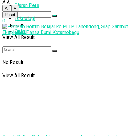
A
A
Siaran Pers
A
A
Reset
Teknologi
0
No Result
Opini
View All Result
No Result
View All Result