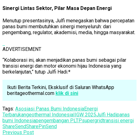
Sinergi Lintas Sektor, Pilar Masa Depan Energi
Menutup presentasinya, Julfi menegaskan bahwa percepatan
panas bumi membutuhkan sinergi menyeluruh: dari
pengembang, regulator, akademisi, media, hingga masyarakat.
ADVERTISEMENT
“Kolaborasi ini, akan menjadikan panas bumi sebagai pilar
transisi energi dan motor ekonomi hijau Indonesia yang
berkelanjutan,” tutup Julfi Hadi.
*
Ikuti Berita Terkini, Eksklusif di Saluran WhatsApp
beritageothermal.com
klik di sini
Tags:
Asosiasi Panas Bumi Indonesia
Energi
Terbarukan
geothermal Indonesia
IIGW 2025
Julfi Hadi
panas
bumi Indonesia
pengembangan PLTP
supergrid
transisi energi
Share
Send
Share
Pin
Send
Previous Post