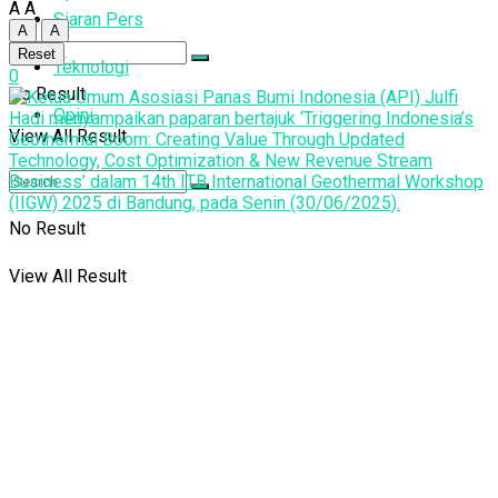
A
A
Siaran Pers
A
A
Reset
Teknologi
0
No Result
Opini
View All Result
No Result
View All Result