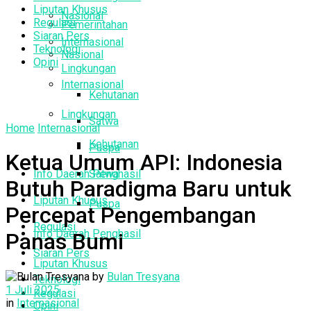
Liputan Khusus
Nasional
Regulasi
Pemerintahan
Siaran Pers
Internasional
Teknologi
Nasional
Opini
Lingkungan
Internasional
Kehutanan
Lingkungan
Satwa
Home
Internasional
Kehutanan
Puspa
Ketua Umum API: Indonesia
Info Daerah Penghasil
Satwa
Butuh Paradigma Baru untuk
Liputan Khusus
Puspa
Percepat Pengembangan
Regulasi
Info Daerah Penghasil
Panas Bumi
Siaran Pers
Liputan Khusus
by
Bulan Tresyana
Teknologi
1 Juli 2025
Regulasi
in
Internasional
Opini