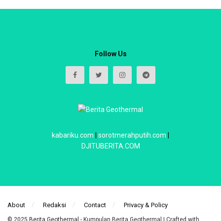
Follow Us
kabariku.com
|
sorotmerahputih.com
|
DJITUBERITA.COM
About
Redaksi
Contact
Privacy & Policy
© 2025
Berita Geothermal
- Kumpulan Berita Geothermal | Crafted with