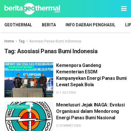
GEOTHERMAL
BERITA
INFO DAERAH PENGHASIL
LI
Home
Tag
Asosiasi Panas Bumi Indonesia
Tag:
Asosiasi Panas Bumi Indonesia
Kemenpora Gandeng
PEMERINTAHAN
Kementerian ESDM
Kampanyekan Energi Panas Bumi
Lewat Sepak Bola
1 JULI 2026
Menelusuri Jejak INAGA: Evolusi
GEOTHERMAL
Organisasi dalam Mendorong
Energi Panas Bumi Nasional
20 MARET 2026