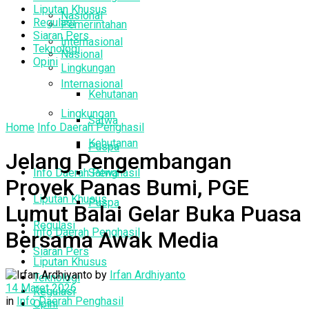
Liputan Khusus
Nasional
Regulasi
Pemerintahan
Siaran Pers
Internasional
Teknologi
Nasional
Opini
Lingkungan
Internasional
Kehutanan
Lingkungan
Satwa
Home
Info Daerah Penghasil
Kehutanan
Puspa
Jelang Pengembangan
Info Daerah Penghasil
Satwa
Proyek Panas Bumi, PGE
Liputan Khusus
Puspa
Lumut Balai Gelar Buka Puasa
Regulasi
Info Daerah Penghasil
Bersama Awak Media
Siaran Pers
Liputan Khusus
by
Irfan Ardhiyanto
Teknologi
14 Maret 2026
Regulasi
in
Info Daerah Penghasil
Opini