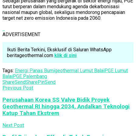
Sebagai perusahaan yang bergerak di sektor energi hijau, PGE
turut berperan dalam mendukung agenda dekarbonisasi
nasional maupun global, sekaligus mendorong pencapaian
target net zero emission Indonesia pada 2060.
ADVERTISEMENT
Ikuti Berita Terkini, Eksklusif di Saluran WhatsApp
beritageothermal.com
klik di sini
Tags:
Energi Panas Bumi
geothermal Lumut Balai
PGE Lumut
Balai
PGE Palembang
Share
Send
Share
Pin
Send
Previous Post
Perusahaan Korea SS Valve Bidik Proyek
Geothermal RI hingga 2034, Andalkan Teknologi
Katup Tahan Ekstrem
Next Post