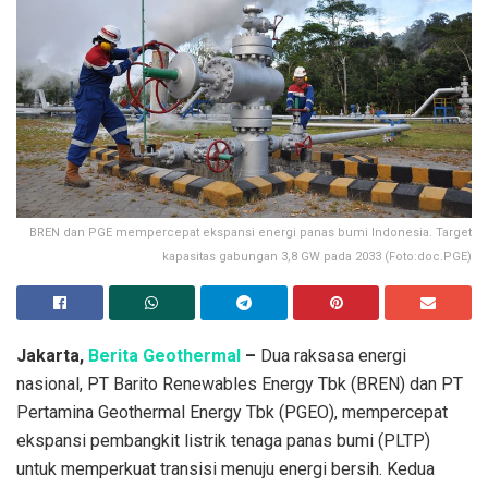
BREN dan PGE mempercepat ekspansi energi panas bumi Indonesia. Target
kapasitas gabungan 3,8 GW pada 2033 (Foto:doc.PGE)
Jakarta,
Berita Geothermal
–
Dua raksasa energi
nasional, PT Barito Renewables Energy Tbk (BREN) dan PT
Pertamina Geothermal Energy Tbk (PGEO), mempercepat
ekspansi pembangkit listrik tenaga panas bumi (PLTP)
untuk memperkuat transisi menuju energi bersih. Kedua