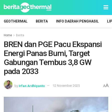
GEOTHERMAL
BERITA
INFO DAERAH PENGHASIL
LI
Home
Berita
BREN dan PGE Pacu Ekspansi
Energi Panas Bumi, Target
Gabungan Tembus 3,8 GW
pada 2033
A
by
Irfan Ardhiyanto
12 November 2025
A