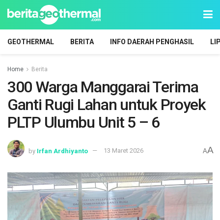
GEOTHERMAL
BERITA
INFO DAERAH PENGHASIL
LI
Home
Berita
300 Warga Manggarai Terima
Ganti Rugi Lahan untuk Proyek
PLTP Ulumbu Unit 5 – 6
A
by
Irfan Ardhiyanto
13 Maret 2026
A