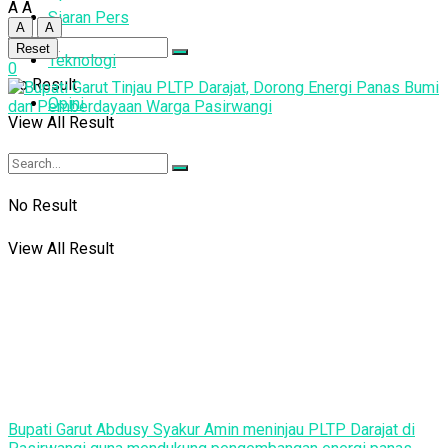
A
A
Siaran Pers
A
A
Reset
Teknologi
0
No Result
Opini
View All Result
No Result
View All Result
Bupati Garut Abdusy Syakur Amin meninjau PLTP Darajat di