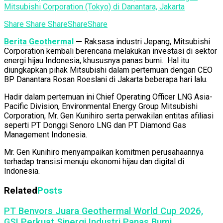
Mitsubishi Corporation (Tokyo) di Danantara, Jakarta
Share
Share
Share
Share
Share
Berita Geothermal
—
Raksasa industri Jepang, Mitsubishi
Corporation kembali berencana melakukan investasi di sektor
energi hijau Indonesia, khususnya panas bumi. Hal itu
diungkapkan pihak Mitsubishi dalam pertemuan dengan CEO
BP Danantara Rosan Roeslani di Jakarta beberapa hari lalu.
Hadir dalam pertemuan ini Chief Operating Officer LNG Asia-
Pacific Division, Environmental Energy Group Mitsubishi
Corporation, Mr. Gen Kunihiro serta perwakilan entitas afiliasi
seperti PT Donggi Senoro LNG dan PT Diamond Gas
Management Indonesia.
Mr. Gen Kunihiro menyampaikan komitmen perusahaannya
terhadap transisi menuju ekonomi hijau dan digital di
Indonesia.
Related
Posts
PT Benvors Juara Geothermal World Cup 2026,
GSI Perkuat Sinergi Industri Panas Bumi