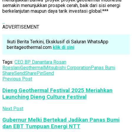
semakin menunjukkan prospek cerah, baik dari sisi energi
berkelanjutan maupun daya tarik investasi global.***
ADVERTISEMENT
Ikuti Berita Terkini, Eksklusif di Saluran WhatsApp
beritageothermal.com
klik di sini
Tags:
CEO BP Danantara Rosan
Roeslani
Geothermal
Mitsubishi Corporation
Panas Bumi
Share
Send
Share
Pin
Send
Previous Post
Dieng Geothermal Festival 2025 Meriahkan
Launching Dieng Culture Festival
Next Post
Gubernur Melki Bertekad Jadikan Panas Bumi
dan EBT Tumpuan Energi NTT