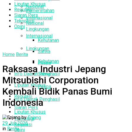
Liputan Khusus
Nasional
Regulasi
Pemerintahan
Siaran Pers
Internasional
Teknologi
Nasional
Opini
Lingkungan
Internasional
Kehutanan
Lingkungan
Satwa
Home
Berita
Kehutanan
Puspa
Raksasa Industri Jepang
Info Daerah Penghasil
Satwa
Mitsubishi Corporation
Liputan Khusus
Puspa
Kembali Bidik Panas Bumi
Regulasi
Info Daerah Penghasil
Indonesia
Siaran Pers
Liputan Khusus
by
Enjang
Teknologi
29 Juli 2025
Regulasi
in
Berita
Opini