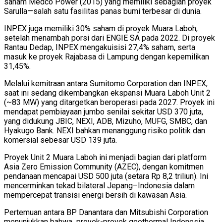
saham Medco Power (2015) yang memiliki sebagian proyek
Sarulla—salah satu fasilitas panas bumi terbesar di dunia.
INPEX juga memiliki 30% saham di proyek Muara Laboh,
setelah menambah porsi dari ENGIE SA pada 2022. Di proyek
Rantau Dedap, INPEX mengakuisisi 27,4% saham, serta
masuk ke proyek Rajabasa di Lampung dengan kepemilikan
31,45%.
Melalui kemitraan antara Sumitomo Corporation dan INPEX,
saat ini sedang dikembangkan ekspansi Muara Laboh Unit 2
(~83 MW) yang ditargetkan beroperasi pada 2027. Proyek ini
mendapat pembiayaan jumbo senilai sekitar USD 370 juta,
yang didukung JBIC, NEXI, ADB, Mizuho, MUFG, SMBC, dan
Hyakugo Bank. NEXI bahkan menanggung risiko politik dan
komersial sebesar USD 139 juta.
Proyek Unit 2 Muara Laboh ini menjadi bagian dari platform
Asia Zero Emission Community (AZEC), dengan komitmen
pendanaan mencapai USD 500 juta (setara Rp 8,2 triliun). Ini
mencerminkan tekad bilateral Jepang–Indonesia dalam
mempercepat transisi energi bersih di kawasan Asia.
Pertemuan antara BP Danantara dan Mitsubishi Corporation
menunjukkan bahwa proyek-proyek geothermal Indonesia