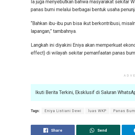
Ia juga menyebutkan bahwa masyarakat sekitar W
panas bumi melalui berbagai bentuk usaha penunja
“Bahkan ibu-ibu pun bisa ikut berkontribusi, misa
lapangan,” tambahnya.
Langkah ini diyakini Eniya akan memperkuat ekono
effect) di wilayah sekitar pemanfaatan panas bum
ADV
Ikuti Berita Terkini, Eksklusif di Saluran What
Tags:
Eniya Listiani Dewi
luas WKP
Panas Bum
Share
Send