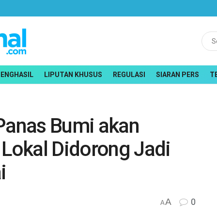
PENGHASIL
LIPUTAN KHUSUS
REGULASI
SIARAN PERS
T
 Panas Bumi akan
 Lokal Didorong Jadi
i
A
0
A