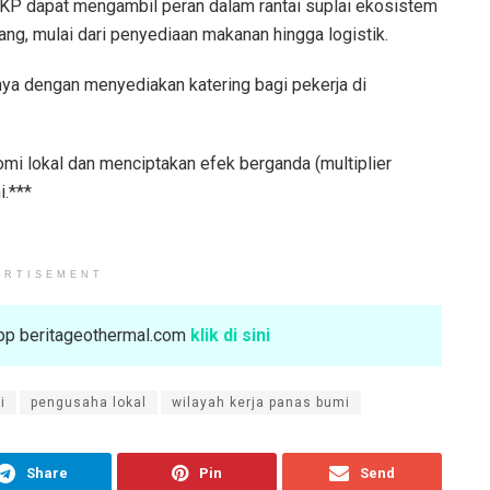
KP dapat mengambil peran dalam rantai suplai ekosistem
ng, mulai dari penyediaan makanan hingga logistik.
lnya dengan menyediakan katering bagi pekerja di
mi lokal dan menciptakan efek berganda (multiplier
i.***
ERTISEMENT
sApp beritageothermal.com
klik di sini
i
pengusaha lokal
wilayah kerja panas bumi
Share
Pin
Send