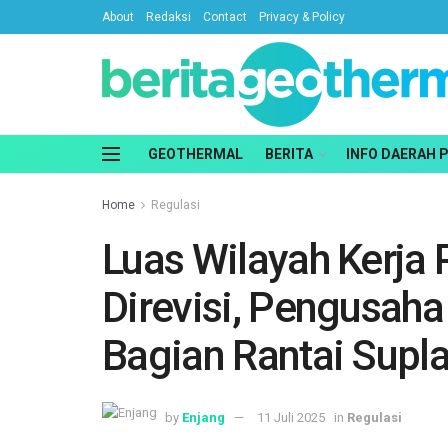
About
Redaksi
Contact
Privacy & Policy
GEOTHERMAL
BERITA
INFO DAERAH 
Home
Regulasi
Luas Wilayah Kerja
Direvisi, Pengusaha
Bagian Rantai Supla
by
Enjang
11 Juli 2025
in
Regulasi