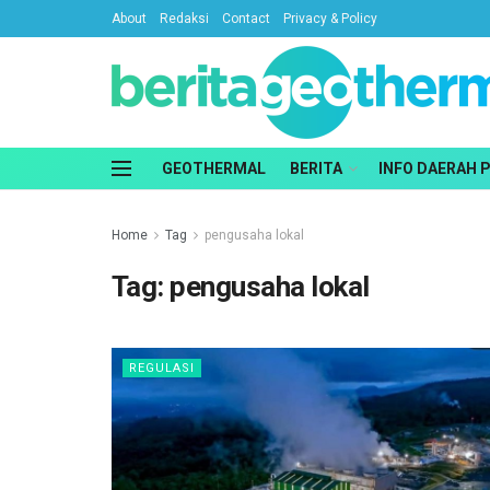
About
Redaksi
Contact
Privacy & Policy
GEOTHERMAL
BERITA
INFO DAERAH 
Home
Tag
pengusaha lokal
Tag:
pengusaha lokal
REGULASI