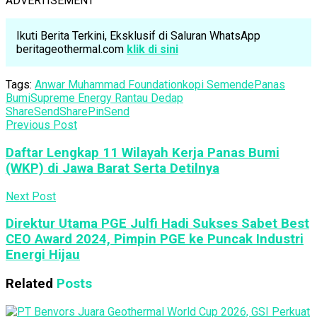
ADVERTISEMENT
Ikuti Berita Terkini, Eksklusif di Saluran WhatsApp
beritageothermal.com
klik di sini
Tags:
Anwar Muhammad Foundation
kopi Semende
Panas
Bumi
Supreme Energy Rantau Dedap
Share
Send
Share
Pin
Send
Previous Post
Daftar Lengkap 11 Wilayah Kerja Panas Bumi
(WKP) di Jawa Barat Serta Detilnya
Next Post
Direktur Utama PGE Julfi Hadi Sukses Sabet Best
CEO Award 2024, Pimpin PGE ke Puncak Industri
Energi Hijau
Related
Posts