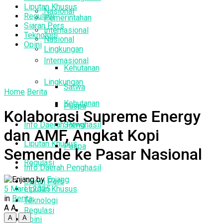
Liputan Khusus
Nasional
Regulasi
Pemerintahan
Siaran Pers
Internasional
Teknologi
Nasional
Opini
Lingkungan
Internasional
Kehutanan
Lingkungan
Satwa
Home
Berita
Kehutanan
Puspa
Kolaborasi Supreme Energy
Info Daerah Penghasil
Satwa
dan AMF, Angkat Kopi
Liputan Khusus
Puspa
Semende ke Pasar Nasional
Regulasi
Info Daerah Penghasil
by
Enjang
Siaran Pers
5 Maret 2025
Liputan Khusus
in
Berita
Teknologi
A
A
Regulasi
A
A
Opini