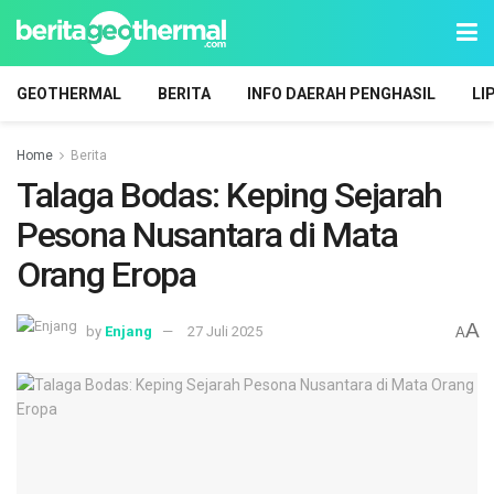
GEOTHERMAL
BERITA
INFO DAERAH PENGHASIL
LI
Home
Berita
Talaga Bodas: Keping Sejarah
Pesona Nusantara di Mata
Orang Eropa
A
by
Enjang
27 Juli 2025
A