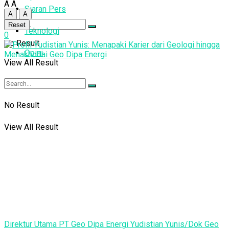
A
A
Siaran Pers
A
A
Reset
Teknologi
0
No Result
Opini
View All Result
No Result
View All Result
Direktur Utama PT Geo Dipa Energi Yudistian Yunis/Dok Geo