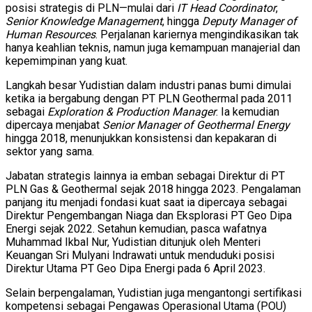
posisi strategis di PLN—mulai dari
IT Head Coordinator
,
Senior Knowledge Management
, hingga
Deputy Manager of
Human Resources
. Perjalanan kariernya mengindikasikan tak
hanya keahlian teknis, namun juga kemampuan manajerial dan
kepemimpinan yang kuat.
Langkah besar Yudistian dalam industri panas bumi dimulai
ketika ia bergabung dengan PT PLN Geothermal pada 2011
sebagai
Exploration & Production Manager
. Ia kemudian
dipercaya menjabat
Senior Manager of Geothermal Energy
hingga 2018, menunjukkan konsistensi dan kepakaran di
sektor yang sama.
Jabatan strategis lainnya ia emban sebagai Direktur di PT
PLN Gas & Geothermal sejak 2018 hingga 2023. Pengalaman
panjang itu menjadi fondasi kuat saat ia dipercaya sebagai
Direktur Pengembangan Niaga dan Eksplorasi PT Geo Dipa
Energi sejak 2022. Setahun kemudian, pasca wafatnya
Muhammad Ikbal Nur, Yudistian ditunjuk oleh Menteri
Keuangan Sri Mulyani Indrawati untuk menduduki posisi
Direktur Utama PT Geo Dipa Energi pada 6 April 2023.
Selain berpengalaman, Yudistian juga mengantongi sertifikasi
kompetensi sebagai Pengawas Operasional Utama (POU)