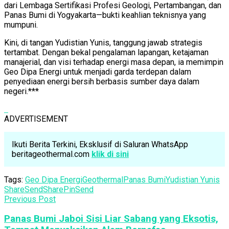
dari Lembaga Sertifikasi Profesi Geologi, Pertambangan, dan
Panas Bumi di Yogyakarta—bukti keahlian teknisnya yang
mumpuni.
Kini, di tangan Yudistian Yunis, tanggung jawab strategis
tertambat. Dengan bekal pengalaman lapangan, ketajaman
manajerial, dan visi terhadap energi masa depan, ia memimpin
Geo Dipa Energi untuk menjadi garda terdepan dalam
penyediaan energi bersih berbasis sumber daya dalam
negeri.***
ADVERTISEMENT
Ikuti Berita Terkini, Eksklusif di Saluran WhatsApp
beritageothermal.com
klik di sini
Tags:
Geo Dipa Energi
Geothermal
Panas Bumi
Yudistian Yunis
Share
Send
Share
Pin
Send
Previous Post
Panas Bumi Jaboi Sisi Liar Sabang yang Eksotis,