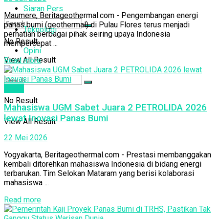
Siaran Pers
Maumere, Beritageothermal.com - Pengembangan energi
panas bumi (geothermal) di Pulau Flores terus menjadi
Teknologi
perhatian berbagai pihak seiring upaya Indonesia
No Result
mempercepat ...
Opini
View All Result
Read more
Berita
No Result
Mahasiswa UGM Sabet Juara 2 PETROLIDA 2026
lewat Inovasi Panas Bumi
View All Result
22 Mei 2026
Yogyakarta, Beritageothermal.com - Prestasi membanggakan
kembali ditorehkan mahasiswa Indonesia di bidang energi
terbarukan. Tim Selokan Mataram yang berisi kolaborasi
mahasiswa ...
Read more