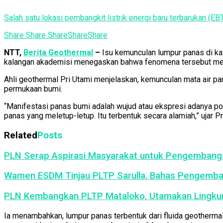
Salah satu lokasi pembangkit listrik energi baru terbarukan
Share
Share
Share
Share
Share
NTT,
Berita Geothermal
–
Isu kemunculan lumpur panas di k
kalangan akademisi menegaskan bahwa fenomena tersebut merup
Ahli geothermal Pri Utami menjelaskan, kemunculan mata air p
permukaan bumi.
“Manifestasi panas bumi adalah wujud atau ekspresi adanya po
panas yang meletup-letup. Itu terbentuk secara alamiah,” ujar P
Related
Posts
PLN Serap Aspirasi Masyarakat untuk Pengembang
Wamen ESDM Tinjau PLTP Sarulla, Bahas Pengemba
PLN Kembangkan PLTP Mataloko, Utamakan Lingku
Ia menambahkan, lumpur panas terbentuk dari fluida geothermal