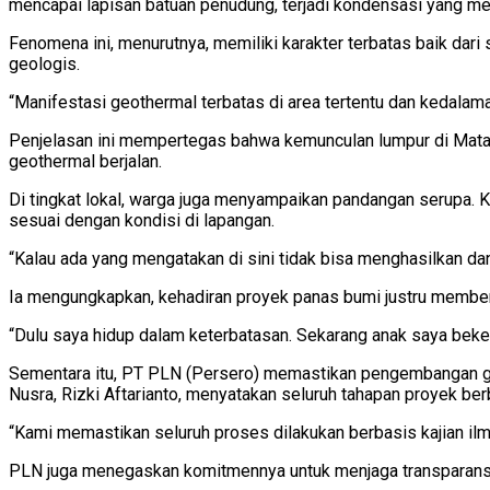
mencapai lapisan batuan penudung, terjadi kondensasi yang m
Fenomena ini, menurutnya, memiliki karakter terbatas baik da
geologis.
“Manifestasi geothermal terbatas di area tertentu dan kedalam
Penjelasan ini mempertegas bahwa kemunculan lumpur di Matal
geothermal berjalan.
Di tingkat lokal, warga juga menyampaikan pandangan serupa. Ka
sesuai dengan kondisi di lapangan.
“Kalau ada yang mengatakan di sini tidak bisa menghasilkan dan
Ia mengungkapkan, kehadiran proyek panas bumi justru memberi
“Dulu saya hidup dalam keterbatasan. Sekarang anak saya bekerj
Sementara itu, PT PLN (Persero) memastikan pengembangan ge
Nusra, Rizki Aftarianto, menyatakan seluruh tahapan proyek berb
“Kami memastikan seluruh proses dilakukan berbasis kajian ilm
PLN juga menegaskan komitmennya untuk menjaga transparans