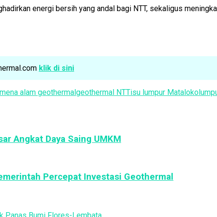
dirkan energi bersih yang andal bagi NTT, sekaligus meningka
othermal.com
klik di sini
mena alam geothermal
geothermal NTT
isu lumpur Mataloko
lump
esar Angkat Daya Saing UMKM
Pemerintah Percepat Investasi Geothermal