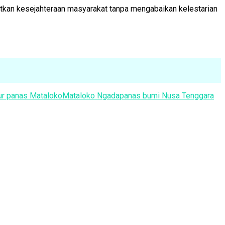
tkan kesejahteraan masyarakat tanpa mengabaikan kelestarian
ur panas Mataloko
Mataloko Ngada
panas bumi Nusa Tenggara