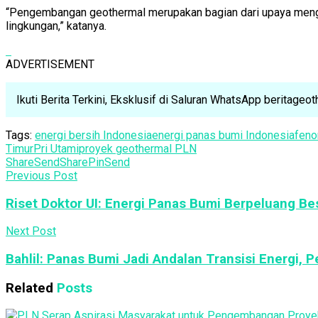
“Pengembangan geothermal merupakan bagian dari upaya mengha
lingkungan,” katanya.
ADVERTISEMENT
Ikuti Berita Terkini, Eksklusif di Saluran WhatsApp beritage
Tags:
energi bersih Indonesia
energi panas bumi Indonesia
feno
Timur
Pri Utami
proyek geothermal PLN
Share
Send
Share
Pin
Send
Previous Post
Riset Doktor UI: Energi Panas Bumi Berpeluang B
Next Post
Bahlil: Panas Bumi Jadi Andalan Transisi Energi, 
Related
Posts