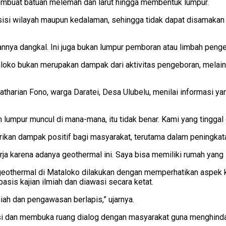
embuat batuan melemah dan larut hingga membentuk lumpur.
ri sisi wilayah maupun kedalaman, sehingga tidak dapat disamaka
annya dangkal. Ini juga bukan lumpur pemboran atau limbah penge
oko bukan merupakan dampak dari aktivitas pengeboran, melaink
tharian Fono, warga Daratei, Desa Ulubelu, menilai informasi yang
 lumpur muncul di mana-mana, itu tidak benar. Kami yang tinggal 
kan dampak positif bagi masyarakat, terutama dalam peningkata
a karena adanya geothermal ini. Saya bisa memiliki rumah yang le
othermal di Mataloko dilakukan dengan memperhatikan aspek ke
asis kajian ilmiah dan diawasi secara ketat.
iah dan pengawasan berlapis,” ujarnya.
i dan membuka ruang dialog dengan masyarakat guna menghinda