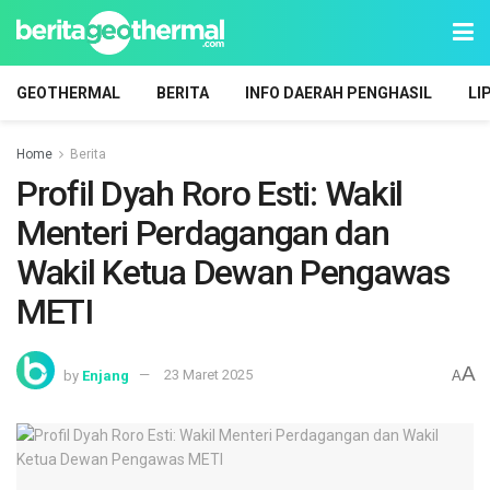
GEOTHERMAL
BERITA
INFO DAERAH PENGHASIL
LI
Home
Berita
Profil Dyah Roro Esti: Wakil
Menteri Perdagangan dan
Wakil Ketua Dewan Pengawas
METI
A
by
Enjang
23 Maret 2025
A