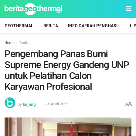
GEOTHERMAL
BERITA
INFO DAERAH PENGHASIL
LI
Home
Berita
Pengembang Panas Bumi
Supreme Energy Gandeng UNP
untuk Pelatihan Calon
Karyawan Profesional
A
by
Enjang
25 April 2025
A