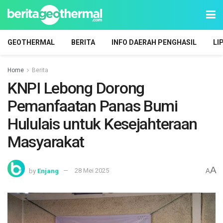
GEOTHERMAL
BERITA
INFO DAERAH PENGHASIL
LI
Home
Berita
KNPI Lebong Dorong
Pemanfaatan Panas Bumi
Hululais untuk Kesejahteraan
Masyarakat
A
by
Enjang
28 Mei 2025
A