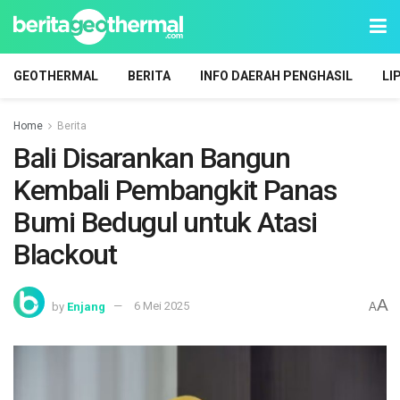
GEOTHERMAL
BERITA
INFO DAERAH PENGHASIL
LI
Home
Berita
Bali Disarankan Bangun
Kembali Pembangkit Panas
Bumi Bedugul untuk Atasi
Blackout
A
by
Enjang
6 Mei 2025
A