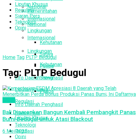
Liputan Khusus
Nasional
Regulasi
Pemerintahan
Siaran Pers
Internasional
Teknologi
Nasional
Opini
Lingkungan
Internasional
Kehutanan
Lingkungan
Satwa
Home
Tag
PLTP Bedugul
Kehutanan
Puspa
Tag:
PLTP Bedugul
Info Daerah Penghasil
Satwa
Liputan Khusus
Puspa
Berita
Regulasi
Info Daerah Penghasil
Bali Disarankan Bangun Kembali Pembangkit Panas
Siaran Pers
Liputan Khusus
Bumi Bedugul untuk Atasi Blackout
Teknologi
Regulasi
6 Mei 2025
Opini