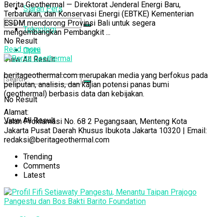
Berita Geothermal — Direktorat Jenderal Energi Baru,
Siaran Pers
Terbarukan, dan Konservasi Energi (EBTKE) Kementerian
ESDM mendorong Provinsi Bali untuk segera
Teknologi
mengembangkan Pembangkit ...
No Result
Read more
Opini
View All Result
beritageothermal.com merupakan media yang berfokus pada
peliputan, analisis, dan kajian potensi panas bumi
(geothermal) berbasis data dan kebijakan.
No Result
Alamat:
View All Result
Jalan Proklamasi No. 68 2 Pegangsaan, Menteng Kota
Jakarta Pusat Daerah Khusus Ibukota Jakarta 10320 | Email:
redaksi@beritageothermal.com
Trending
Comments
Latest