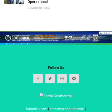
Operasional
3 AGUSTUS 2026
Follow Us
kabariku.com
|
sorotmerahputih.com
|