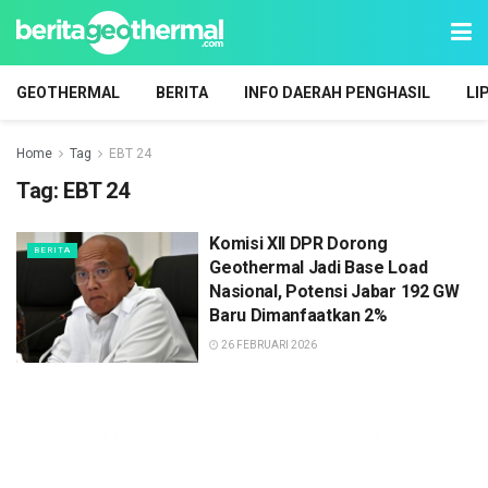
GEOTHERMAL
BERITA
INFO DAERAH PENGHASIL
LI
Home
Tag
EBT 24
Tag:
EBT 24
Komisi XII DPR Dorong
BERITA
Geothermal Jadi Base Load
Nasional, Potensi Jabar 192 GW
Baru Dimanfaatkan 2%
26 FEBRUARI 2026