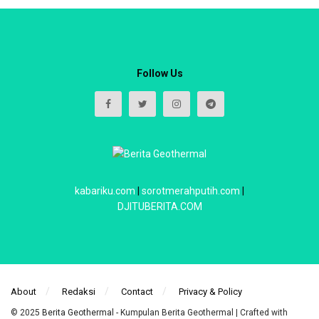
Follow Us
kabariku.com
|
sorotmerahputih.com
|
DJITUBERITA.COM
About
Redaksi
Contact
Privacy & Policy
© 2025
Berita Geothermal
- Kumpulan Berita Geothermal | Crafted with