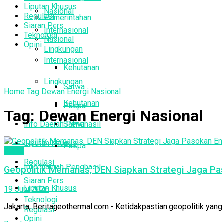
Liputan Khusus
Nasional
Regulasi
Pemerintahan
Siaran Pers
Internasional
Teknologi
Nasional
Opini
Lingkungan
Internasional
Kehutanan
Lingkungan
Satwa
Home
Tag
Dewan Energi Nasional
Kehutanan
Puspa
Tag:
Dewan Energi Nasional
Info Daerah Penghasil
Satwa
Liputan Khusus
Puspa
Berita
Regulasi
Info Daerah Penghasil
Geopolitik Memanas, DEN Siapkan Strategi Jaga Pa
Siaran Pers
Liputan Khusus
19 Juni 2026
Teknologi
Jakarta, Beritageothermal.com - Ketidakpastian geopolitik yang
Regulasi
Opini