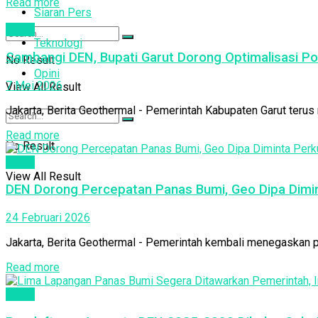
Read more
Siaran Pers
Berita
Teknologi
Sambangi DEN, Bupati Garut Dorong Optimalisasi P
No Result
Opini
7 Mei 2026
View All Result
Jakarta, Berita Geothermal - Pemerintah Kabupaten Garut terus
Read more
No Result
Berita
View All Result
DEN Dorong Percepatan Panas Bumi, Geo Dipa Dimin
24 Februari 2026
Jakarta, Berita Geothermal - Pemerintah kembali menegaskan po
Read more
Berita