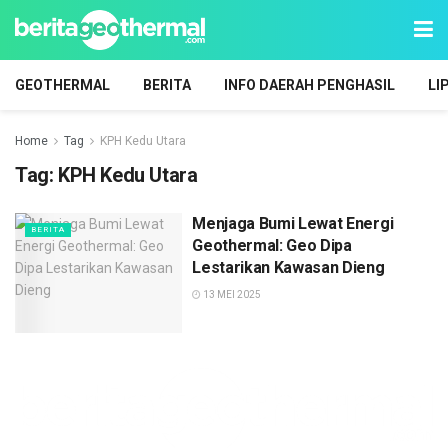
GEOTHERMAL
BERITA
INFO DAERAH PENGHASIL
LI
Home
Tag
KPH Kedu Utara
Tag:
KPH Kedu Utara
Menjaga Bumi Lewat Energi
BERITA
Geothermal: Geo Dipa
Lestarikan Kawasan Dieng
13 MEI 2025