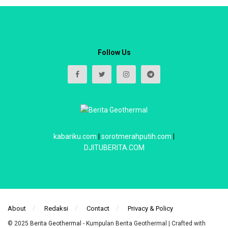
Follow Us
kabariku.com
|
sorotmerahputih.com
|
DJITUBERITA.COM
About
Redaksi
Contact
Privacy & Policy
© 2025
Berita Geothermal
- Kumpulan Berita Geothermal | Crafted with