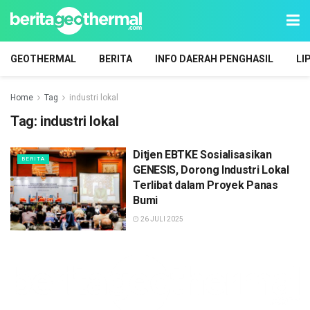
GEOTHERMAL
BERITA
INFO DAERAH PENGHASIL
LI
Home
Tag
industri lokal
Tag:
industri lokal
Ditjen EBTKE Sosialisasikan
BERITA
GENESIS, Dorong Industri Lokal
Terlibat dalam Proyek Panas
Bumi
26 JULI 2025