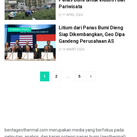
Pariwisata
17 APRIL 2026
Litium dari Panas Bumi Dieng
SIARAN PERS
Siap Dikembangkan, Geo Dipa
Gandeng Perusahaan AS
15 MARET 2026
1
2
…
5
beritageothermal.com merupakan media yang berfokus pada
peliputan, analisis, dan kajian potensi panas bumi (geothermal)