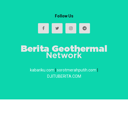
Follow Us
kabariku.com
|
sorotmerahputih.com
|
DJITUBERITA.COM
About
Redaksi
Contact
Privacy & Policy
© 2025
Berita Geothermal
- Kumpulan Berita Geothermal | Crafted with
power by
WebIndoStudio