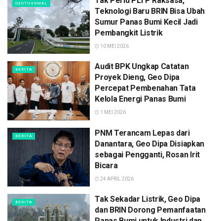
Tak Perlu PLTP Raksasa,
GEOTHERMAL
Teknologi Baru BRIN Bisa Ubah
Sumur Panas Bumi Kecil Jadi
Pembangkit Listrik
10 MEI 2026
Audit BPK Ungkap Catatan
BERITA
Proyek Dieng, Geo Dipa
Percepat Pembenahan Tata
Kelola Energi Panas Bumi
1 MEI 2026
PNM Terancam Lepas dari
BERITA
Danantara, Geo Dipa Disiapkan
sebagai Pengganti, Rosan Irit
Bicara
24 APRIL 2026
Tak Sekadar Listrik, Geo Dipa
BERITA
dan BRIN Dorong Pemanfaatan
Panas Bumi untuk Industri dan