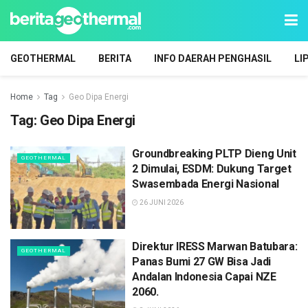
GEOTHERMAL
BERITA
INFO DAERAH PENGHASIL
LI
Home
Tag
Geo Dipa Energi
Tag:
Geo Dipa Energi
Groundbreaking PLTP Dieng Unit
GEOTHERMAL
2 Dimulai, ESDM: Dukung Target
Swasembada Energi Nasional
26 JUNI 2026
Direktur IRESS Marwan Batubara:
GEOTHERMAL
Panas Bumi 27 GW Bisa Jadi
Andalan Indonesia Capai NZE
2060.