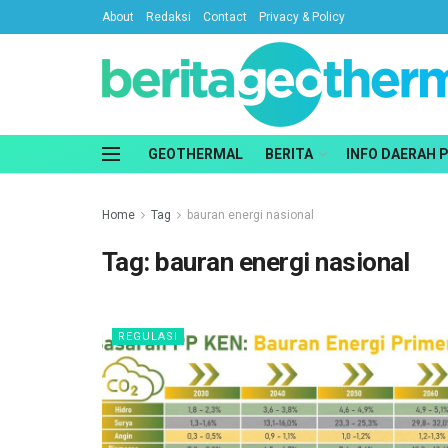
About
Redaksi
Contact
Privacy & Policy
GEOTHERMAL
BERITA
INFO DAERAH 
Home
Tag
bauran energi nasional
Tag:
bauran energi nasional
REGULASI