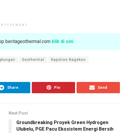
ERTISEMENT
sApp beritageothermal.com
klik di sini
ngkungan
Geothermal
Kapolres Nagekeo
Share
Pin
Send
Next Post
Groundbreaking Proyek Green Hydrogen
Ulubelu, PGE Pacu Ekosistem Energi Bersih