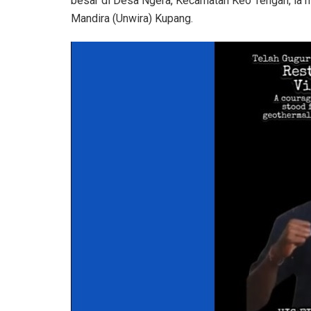
besar di Desa Ngera, Kecamatan Keo Tengah, ia m
Mandira (Unwira) Kupang.