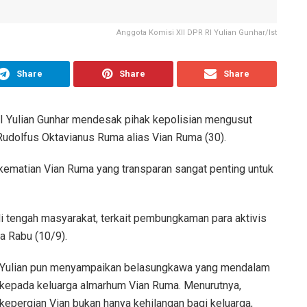
Anggota Komisi XII DPR RI Yulian Gunhar/Ist
Share
Share
Share
 Yulian Gunhar mendesak pihak kepolisian mengusut
 Rudolfus Oktavianus Ruma alias Vian Ruma (30).
ematian Vian Ruma yang transparan sangat penting untuk
i tengah masyarakat, terkait pembungkaman para aktivis
a Rabu (10/9).
Yulian pun menyampaikan belasungkawa yang mendalam
kepada keluarga almarhum Vian Ruma. Menurutnya,
kepergian Vian bukan hanya kehilangan bagi keluarga,