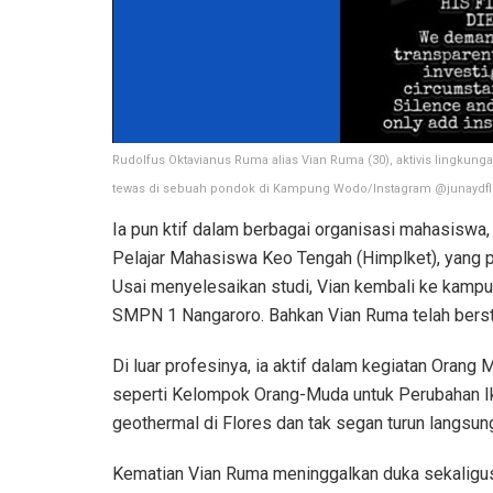
Rudolfus Oktavianus Ruma alias Vian Ruma (30), aktivis lingkun
tewas di sebuah pondok di Kampung Wodo/Instagram @junaydf
Ia pun ktif dalam berbagai organisasi mahasis
Pelajar Mahasiswa Keo Tengah (Himplket), yang 
Usai menyelesaikan studi, Vian kembali ke kamp
SMPN 1 Nangaroro. Bahkan Vian Ruma telah bers
Di luar profesinya, ia aktif dalam kegiatan Orang
seperti Kelompok Orang-Muda untuk Perubahan Ik
geothermal di Flores dan tak segan turun langs
Kematian Vian Ruma meninggalkan duka sekaligus m