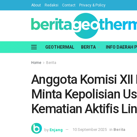
About
Redaksi
Contact
Privacy & Policy
GEOTHERMAL
BERITA
INFO DAERAH 
Home
Berita
Anggota Komisi XII 
Minta Kepolisian Us
Kematian Aktifis L
by
Enjang
10 September 2025
in
Berita