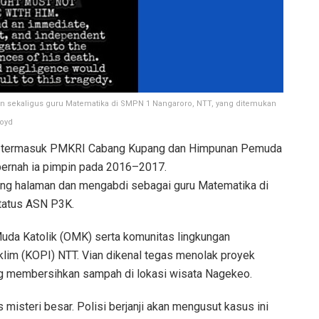
gan sekaligus guru Matematika di SMPN 1 Nangaroro, NTT, yang ditemukan
loyd
wa, termasuk PMKRI Cabang Kupang dan Himpunan Pemuda
pernah ia pimpin pada 2016–2017.
ung halaman dan mengabdi sebagai guru Matematika di
tatus ASN P3K.
 Muda Katolik (OMK) serta komunitas lingkungan
lim (KOPI) NTT. Vian dikenal tegas menolak proyek
ung membersihkan sampah di lokasi wisata Nagekeo.
isteri besar. Polisi berjanji akan mengusut kasus ini