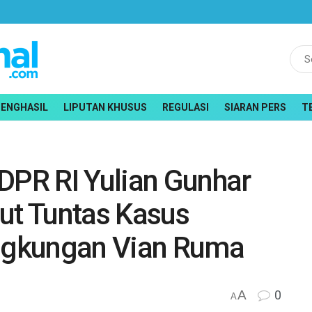
PENGHASIL
LIPUTAN KHUSUS
REGULASI
SIARAN PERS
T
DPR RI Yulian Gunhar
ut Tuntas Kasus
ingkungan Vian Ruma
A
0
A