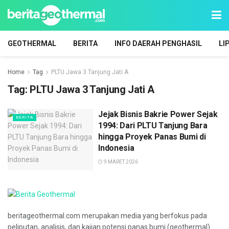
GEOTHERMAL
BERITA
INFO DAERAH PENGHASIL
LI
Home
Tag
PLTU Jawa 3 Tanjung Jati A
Tag:
PLTU Jawa 3 Tanjung Jati A
Jejak Bisnis Bakrie Power Sejak
BERITA
1994: Dari PLTU Tanjung Bara
hingga Proyek Panas Bumi di
Indonesia
9 MARET 2026
beritageothermal.com merupakan media yang berfokus pada
peliputan, analisis, dan kajian potensi panas bumi (geothermal)