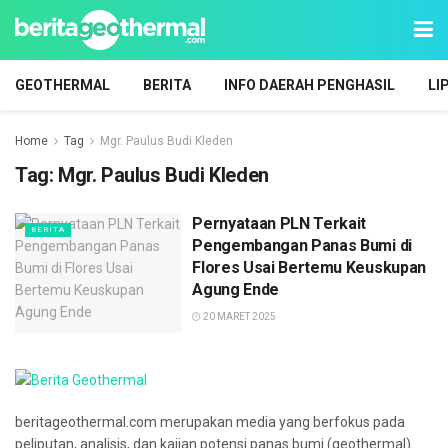
GEOTHERMAL
BERITA
INFO DAERAH PENGHASIL
LI
Home
Tag
Mgr. Paulus Budi Kleden
Tag:
Mgr. Paulus Budi Kleden
Pernyataan PLN Terkait
BERITA
Pengembangan Panas Bumi di
Flores Usai Bertemu Keuskupan
Agung Ende
20 MARET 2025
beritageothermal.com merupakan media yang berfokus pada
peliputan, analisis, dan kajian potensi panas bumi (geothermal)