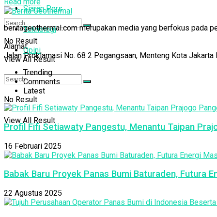
Read more
Siaran Pers
beritageothermal.com merupakan media yang berfokus pada pelip
Teknologi
No Result
Alamat:
Opini
Jalan Proklamasi No. 68 2 Pegangsaan, Menteng Kota Jakarta 
View All Result
Trending
Comments
Latest
No Result
View All Result
Profil Fifi Setiawaty Pangestu, Menantu Taipan Pra
16 Februari 2025
Babak Baru Proyek Panas Bumi Baturaden, Futura E
22 Agustus 2025