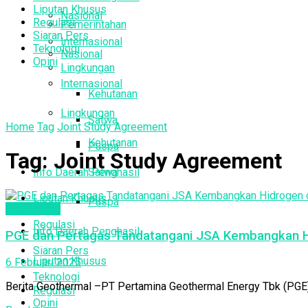
Liputan Khusus
Nasional
Regulasi
Pemerintahan
Siaran Pers
Internasional
Teknologi
Nasional
Opini
Lingkungan
Internasional
Kehutanan
Lingkungan
Satwa
Home
Tag
Joint Study Agreement
Kehutanan
Puspa
Tag:
Joint Study Agreement
Info Daerah Penghasil
Satwa
Liputan Khusus
Puspa
Geothermal
Regulasi
Info Daerah Penghasil
PGE dan Pertagas Tandatangani JSA Kembangkan Hi
Siaran Pers
Liputan Khusus
6 Februari 2025
Teknologi
Berita Geothermal –PT Pertamina Geothermal Energy Tbk (PGE)
Regulasi
Opini