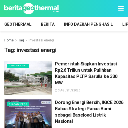
GEOTHERMAL
BERITA
INFO DAERAH PENGHASIL
LI
Home
Tag
investasi energi
Tag:
investasi energi
Pemerintah Siapkan Investasi
GEOTHERMAL
Rp2,6 Triliun untuk Pulihkan
Kapasitas PLTP Sarulla ke 330
MW
3 AGUSTUS 2026
Dorong Energi Bersih, IIGCE 2026
SIARAN PERS
Bahas Strategi Panas Bumi
sebagai Baseload Listrik
Nasional